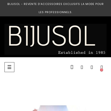
BIJUSOL - REVENTE D’ACCESSOIRES EXCLUSIFS LA MODE POUR
LES PROFESSIONNELS.
Basculer
☰
0
la
navigation