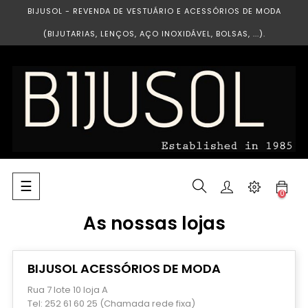
BIJUSOL - REVENDA DE VESTUÁRIO E ACESSÓRIOS DE MODA
(BIJUTARIAS, LENÇOS, AÇO INOXIDÁVEL, BOLSAS, ...).
Toggle
☰
0
navigation
As nossas lojas
BIJUSOL ACESSÓRIOS DE MODA
Rua 7 lote 10 loja A
Tel: 252 61 60 25 (Chamada rede fixa)