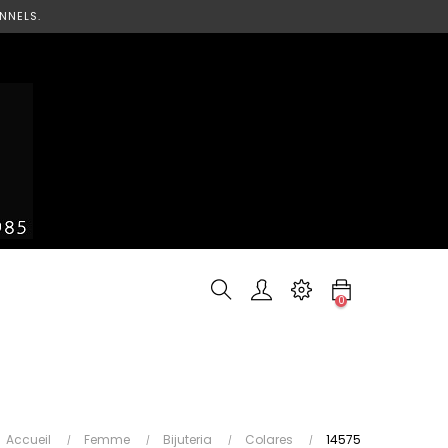
NNELS.
0
Accueil
Femme
Bijuteria
Colares
14575