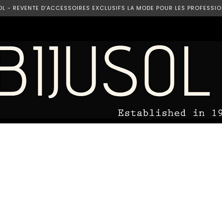
OL - REVENTE D’ACCESSOIRES EXCLUSIFS LA MODE POUR LES PROFESSIO