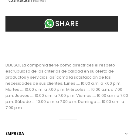
Condición
Nuevo
SHARE
BIJUSOL La compañía tiene como directrices el respeto
escrupuloso de los criterios de calidad en su oferta de
productos y servicios, así como la satisfacción de las
necesidades de sus clientes. Lunes .... 10:00 a.m. a 7:00 p.m.
Martes .... 10:00 a.m. a 7:00 p.m. Miércoles .... 10:00 a.m. a 7:00
p.m. Jueves .... 10:00 a.m. a 7:00 p.m. Viernes .... 10:00 a.m. a 7:00
p.m. Sábado .... 10:00 a.m. a 7:00 p.m. Domingo .... 10:00 a.m. a
7:00 p.m.
EMPRESA
