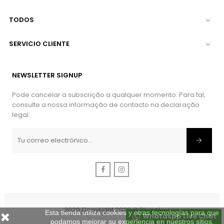
TODOS

SERVICIO CLIENTE

NEWSLETTER SIGNUP
Pode cancelar a subscrição a qualquer momento. Para tal,
consulte a nossa informação de contacto na declaração
legal.
Facebook
Instagram
2020 Copyright 2020 © Bijusol
Esta tienda utiliza cookies y otras tecnologías para que
Whataspp Live Chat
podamos mejorar su experiencia en nuestros sitios.