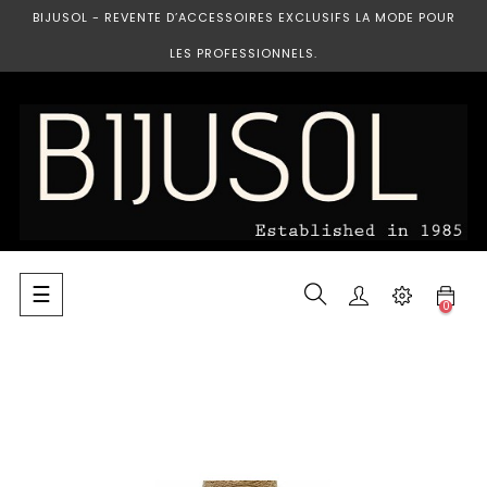
BIJUSOL - REVENTE D’ACCESSOIRES EXCLUSIFS LA MODE POUR
LES PROFESSIONNELS.
Basculer
☰
0
la
navigation