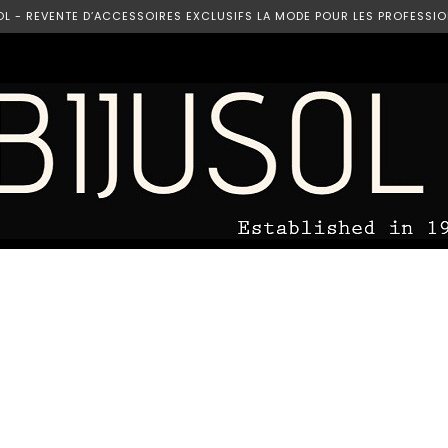
OL - REVENTE D’ACCESSOIRES EXCLUSIFS LA MODE POUR LES PROFESSIO