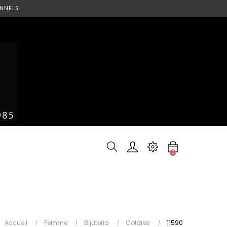
NNELS.
0
Accueil
Femme
Bijuteria
Colares
11590