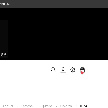
NNELS.
0
Accueil
Femme
Bijuteria
Colares
11374