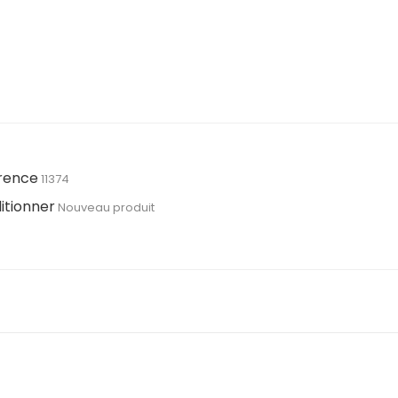
rence
11374
itionner
Nouveau produit