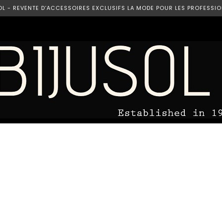
OL - REVENTE D’ACCESSOIRES EXCLUSIFS LA MODE POUR LES PROFESSIO