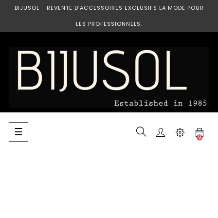
BIJUSOL - REVENTE D’ACCESSOIRES EXCLUSIFS LA MODE POUR
LES PROFESSIONNELS.
Basculer
☰
0
la
navigation