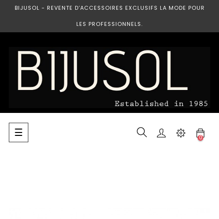
BIJUSOL - REVENTE D’ACCESSOIRES EXCLUSIFS LA MODE POUR
LES PROFESSIONNELS.
Basculer
☰
0
la
navigation