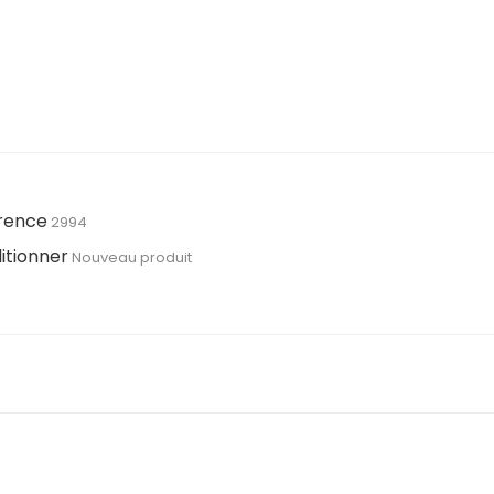
rence
2994
itionner
Nouveau produit