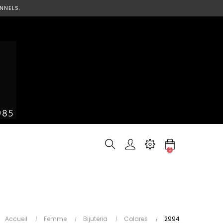
NNELS.
0
Accueil
Femme
Bijuteria
Colares
2994