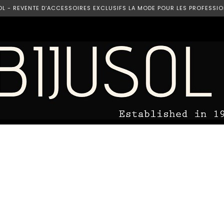
OL - REVENTE D’ACCESSOIRES EXCLUSIFS LA MODE POUR LES PROFESSIO