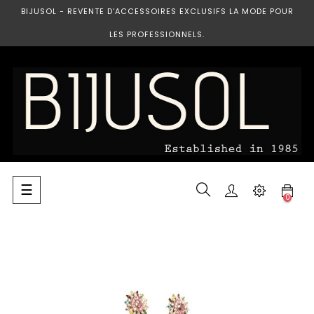
BIJUSOL - REVENTE D’ACCESSOIRES EXCLUSIFS LA MODE POUR
LES PROFESSIONNELS.
Basculer
☰
0
la
navigation