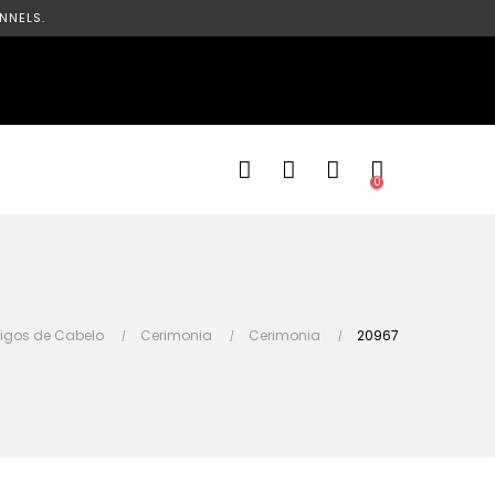
NNELS.
0
tigos de Cabelo
Cerimonia
Cerimonia
20967