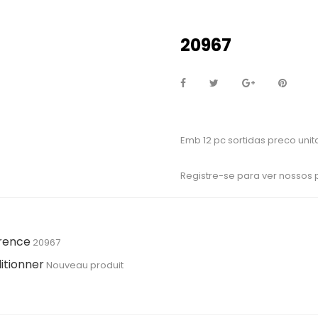
20967
Emb 12 pc sortidas preco unita
Registre-se para ver nossos
rence
20967
itionner
Nouveau produit