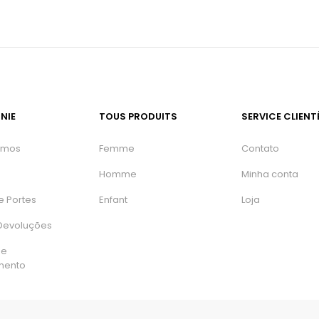
NIE
TOUS PRODUITS
SERVICE CLIENT
omos
Femme
Contato
Homme
Minha conta
e Portes
Enfant
Loja
 Devoluções
de
mento