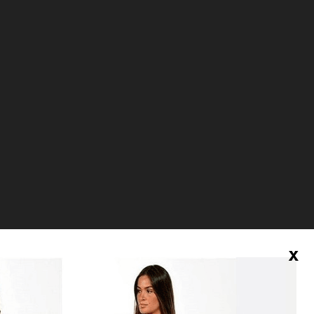
 preços
x