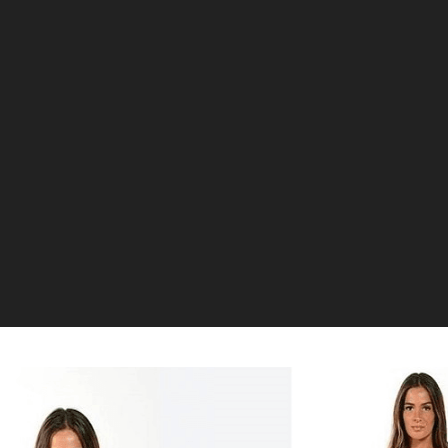
20238
Registre-se para ver nossos