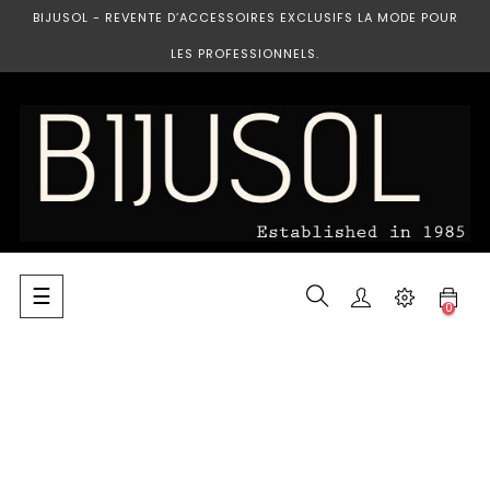
BIJUSOL - REVENTE D’ACCESSOIRES EXCLUSIFS LA MODE POUR
LES PROFESSIONNELS.
Basculer
☰
0
la
navigation