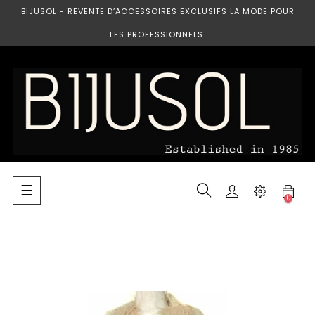
BIJUSOL - REVENTE D’ACCESSOIRES EXCLUSIFS LA MODE POUR
LES PROFESSIONNELS.
Basculer
☰
0
la
navigation