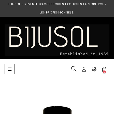
BIJUSOL - REVENTE D’ACCESSOIRES EXCLUSIFS LA MODE POUR
LES PROFESSIONNELS.
Basculer
☰
0
la
navigation