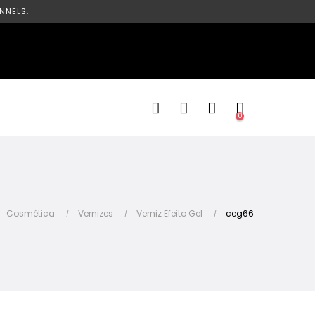
NNELS.
0
Cosmética
Vernizes
Verniz Efeito Gel
ceg66