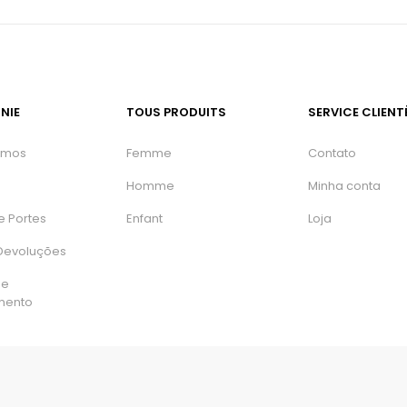
NIE
TOUS PRODUITS
SERVICE CLIENT
omos
Femme
Contato
Homme
Minha conta
e Portes
Enfant
Loja
 Devoluções
de
mento