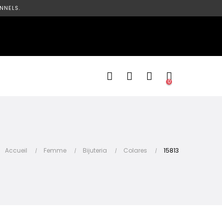
NNELS.
0
Accueil
Femme
Bijuteria
Colares
15813