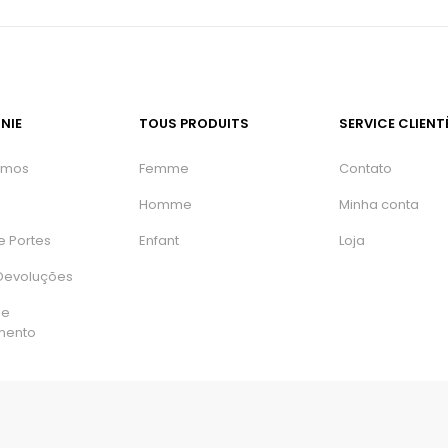
NIE
TOUS PRODUITS
SERVICE CLIENT
omos
Femme
Contato
Homme
Minha conta
e Portes
Enfant
Loja
 Devoluções
de
mento