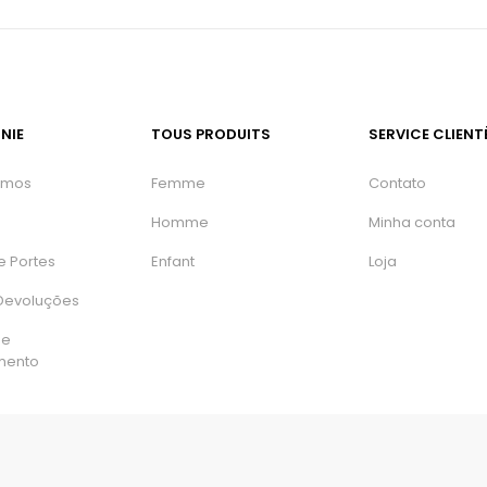
NIE
TOUS PRODUITS
SERVICE CLIENT
omos
Femme
Contato
Homme
Minha conta
e Portes
Enfant
Loja
 Devoluções
de
mento