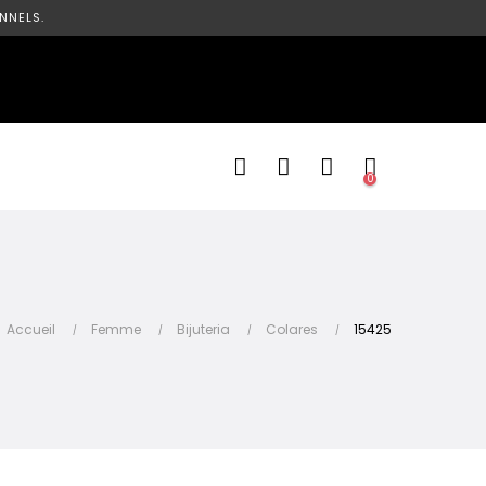
NNELS.
0
Accueil
Femme
Bijuteria
Colares
15425