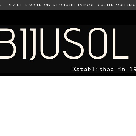
OL - REVENTE D’ACCESSOIRES EXCLUSIFS LA MODE POUR LES PROFESSIO