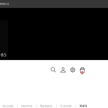
NNELS.
0
Accueil
Femme
Bijuteria
Colares
15412