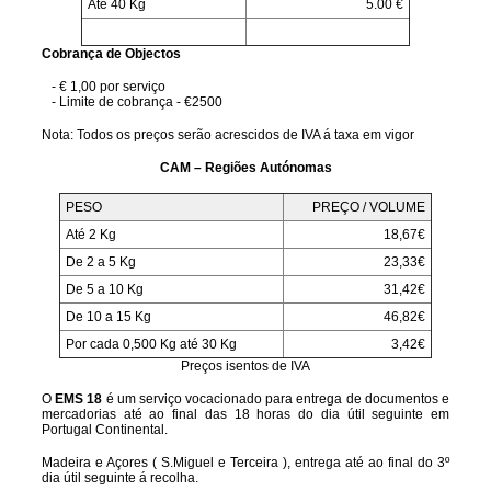
Até 40 Kg
5.00 €
Cobrança de Objectos
- € 1,00 por serviço
- Limite de cobrança - €2500
Nota: Todos os preços serão acrescidos de IVA á taxa em vigor
CAM – Regiões Autónomas
PESO
PREÇO / VOLUME
Até 2 Kg
18,67€
De 2 a 5 Kg
23,33€
De 5 a 10 Kg
31,42€
De 10 a 15 Kg
46,82€
Por cada 0,500 Kg até 30 Kg
3,42€
Preços isentos de IVA
O
EMS 18
é um serviço vocacionado para entrega de documentos e
mercadorias até ao final das 18 horas do dia útil seguinte em
Portugal Continental.
Madeira e Açores ( S.Miguel e Terceira ), entrega até ao final do 3º
dia útil seguinte á recolha.