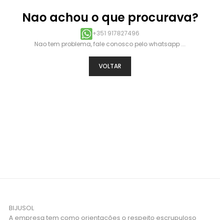
Nao achou o que procurava?
+351 917827496
Nao tem problema, fale conosco pelo whatsapp ...
VOLTAR
BIJUSOL
A empresa tem como orientações o respeito escrupuloso