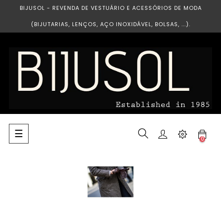
BIJUSOL - REVENDA DE VESTUÁRIO E ACESSÓRIOS DE MODA
(BIJUTARIAS, LENÇOS, AÇO INOXIDÁVEL, BOLSAS, ...).
Toggle
☰
0
navigation