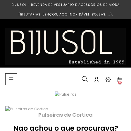
BIJUSOL - REVENDA DE VESTUÁRIO E ACESSÓRIOS DE MODA
(BIJUTARIAS, LENÇOS, AÇO INOXIDÁVEL, BOLSAS, ...).
Toggle
☰
0
navigation
Pulseiras de Cortica
Nao achou o que procurava?