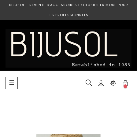
BIJUSOL - REVENTE D’ACCESSOIRES EXCLUSIFS LA MODE POUR
LES PROFESSIONNELS.
Basculer
☰
0
la
navigation