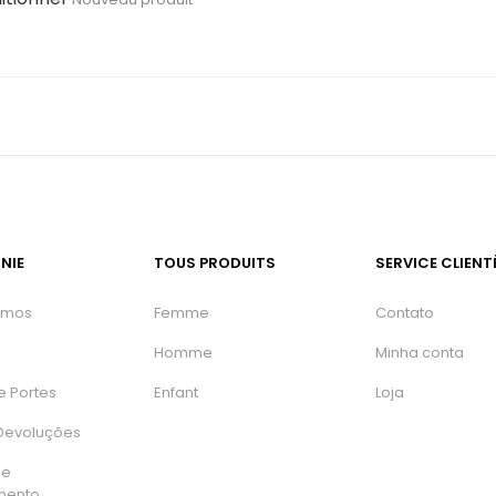
NIE
TOUS PRODUITS
SERVICE CLIENT
omos
Femme
Contato
Homme
Minha conta
e Portes
Enfant
Loja
 Devoluções
de
mento