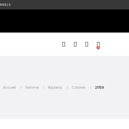
NNELS.
0
Accueil
Femme
Bijuteria
Colares
21159