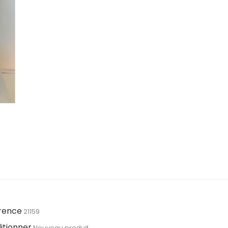
rence
21159
itionner
Nouveau produit