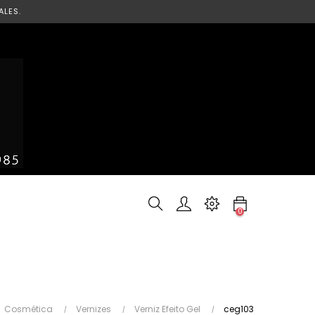
ALES.
0
Cosmética
Vernizes
Verniz Efeito Gel
ceg103