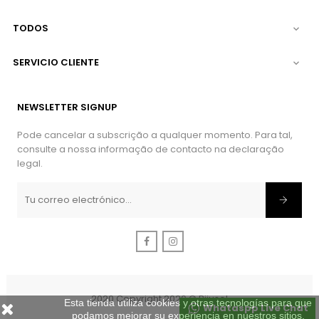
TODOS

SERVICIO CLIENTE

NEWSLETTER SIGNUP
Pode cancelar a subscrição a qualquer momento. Para tal,
consulte a nossa informação de contacto na declaração
legal.
Facebook
Instagram
2020 Copyright 2020 © Bijusol
Esta tienda utiliza cookies y otras tecnologías para que
Whataspp Live Chat
podamos mejorar su experiencia en nuestros sitios.