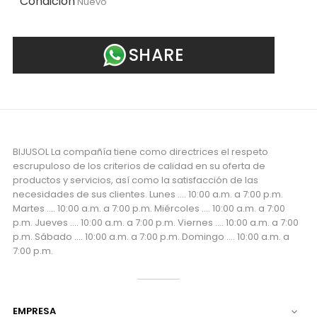
Condición
Nuevo
SHARE
BIJUSOL La compañía tiene como directrices el respeto
escrupuloso de los criterios de calidad en su oferta de
productos y servicios, así como la satisfacción de las
necesidades de sus clientes. Lunes .... 10:00 a.m. a 7:00 p.m.
Martes .... 10:00 a.m. a 7:00 p.m. Miércoles .... 10:00 a.m. a 7:00
p.m. Jueves .... 10:00 a.m. a 7:00 p.m. Viernes .... 10:00 a.m. a 7:00
p.m. Sábado .... 10:00 a.m. a 7:00 p.m. Domingo .... 10:00 a.m. a
7:00 p.m.
EMPRESA
